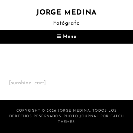
JORGE MEDINA
Fotógrafo
Menú
Carrito
[sunshine_cart]
COPYRIGHT © 2026
JORGE MEDINA
. TODOS LOS
DERECHOS RESERVADOS. PHOTO JOURNAL POR
CATCH
THEMES